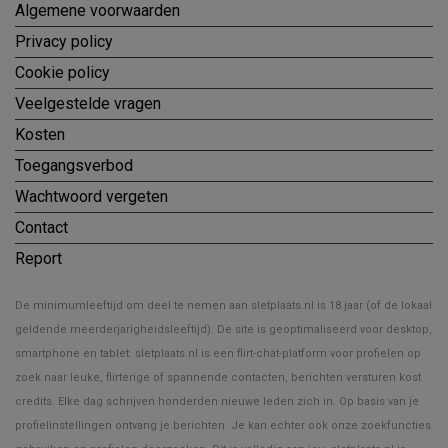
Algemene voorwaarden
Privacy policy
Cookie policy
Veelgestelde vragen
Kosten
Toegangsverbod
Wachtwoord vergeten
Contact
Report
De minimumleeftijd om deel te nemen aan sletplaats.nl is 18 jaar (of de lokaal
geldende meerderjarigheidsleeftijd). De site is geoptimaliseerd voor desktop,
smartphone en tablet. sletplaats.nl is een flirt-chat-platform voor profielen op
zoek naar leuke, flirterige of spannende contacten, berichten versturen kost
credits. Elke dag schrijven honderden nieuwe leden zich in. Op basis van je
profielinstellingen ontvang je berichten. Je kan echter ook onze zoekfuncties